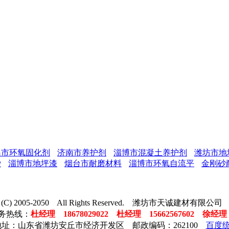
岛市环氧固化剂
济南市养护剂
淄博市混凝土养护剂
潍坊市地
砂
淄博市地坪漆
烟台市耐磨材料
淄博市环氧自流平
金刚砂
ght (C) 2005-2050 All Rights Reserved. 潍坊市天诚建材有限
服务热线：
杜经理 18678029022 杜经理 15662567602 徐经理 1
址：山东省潍坊安丘市经济开发区 邮政编码：262100
百度