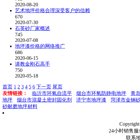
2020-08-20
艺术地坪价格合理深受客户的信赖
670
2020-07-30
石英砂厂家概述
745
2020-07-08
地坪漆价格的网络推广
686
2020-06-15
请教金刚石高手
750
2020-05-18
首页
1
2
3
4
5
6
下一页
尾页
友情链接：
临沂市环氧自流平
烟台市环氧防静电地坪
青
地坪
烟台市混凝土密封固化剂
济宁市地坪漆
菏泽市金钢
砂耐磨地坪材料
Copyri
24小时销售
联系地